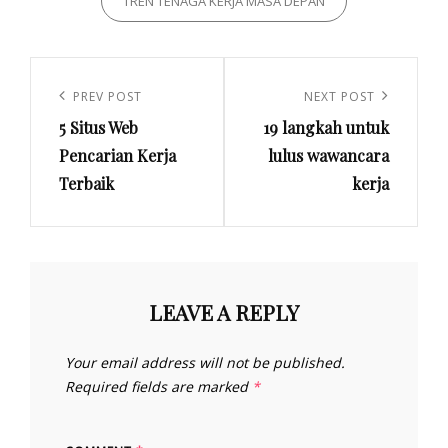
TREN TENAGA KERJA MASA DEPAN
Post
navigation
Previous
PREV POST
Next
NEXT POST
5 Situs Web
19 langkah untuk
Post
Post
Pencarian Kerja
lulus wawancara
Terbaik
kerja
LEAVE A REPLY
Your email address will not be published.
Required fields are marked
*