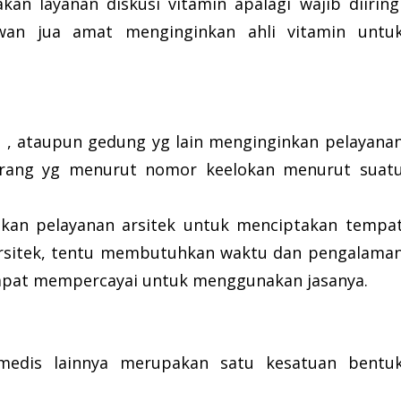
an layanan diskusi vitamin apalagi wajib diiring
an jua amat menginginkan ahli vitamin untu
 , ataupun gedung yg lain menginginkan pelayana
y orang yg menurut nomor keelokan menurut suat
akan pelayanan arsitek untuk menciptakan tempa
arsitek, tentu membutuhkan waktu dan pengalama
dapat mempercayai untuk menggunakan jasanya.
 medis lainnya merupakan satu kesatuan bentu