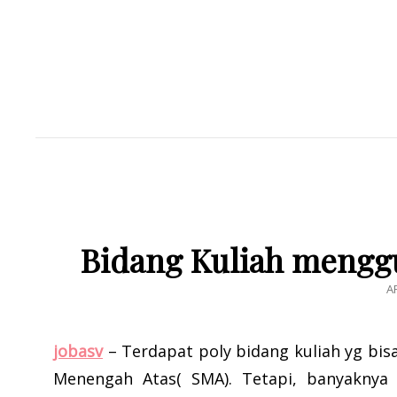
Bidang Kuliah mengg
P
AP
O
jobasv
– Terdapat poly bidang kuliah yg bis
Menengah Atas( SMA). Tetapi, banyaknya