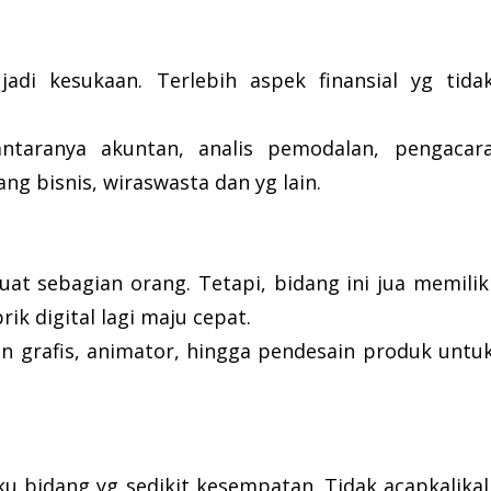
adi kesukaan. Terlebih aspek finansial yg tida
ntaranya akuntan, analis pemodalan, pengacar
ang bisnis, wiraswasta dan yg lain.
at sebagian orang. Tetapi, bidang ini jua memilik
ik digital lagi maju cepat.
n grafis, animator, hingga pendesain produk untu
aku bidang yg sedikit kesempatan. Tidak acapkalikal