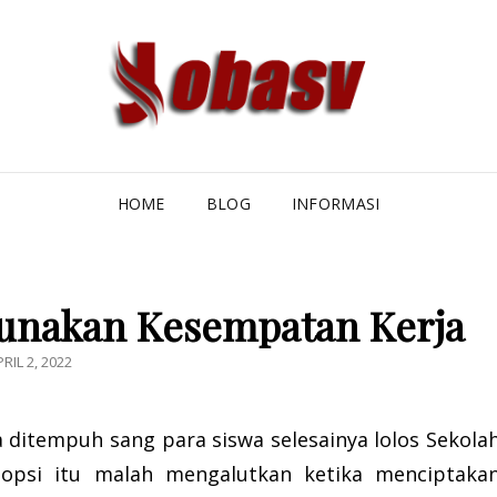
JOB
JOBASV 
DAN TEN
PEN
DAN
HOME
BLOG
INFORMASI
unakan Kesempatan Kerja
OSTED
RIL 2, 2022
N
a ditempuh sang para siswa selesainya lolos Sekola
 opsi itu malah mengalutkan ketika menciptaka