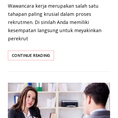
Wawancara kerja merupakan salah satu
tahapan paling krusial dalam proses
rekrutmen. Di sinilah Anda memiliki
kesempatan langsung untuk meyakinkan
perekrut
STRATEGI
CONTINUE READING
AMPUH
MENINGKATKAN
PELUANG
LOLOS
WAWANCARA
KERJA