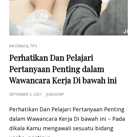
CAT
,
INFORMASI
TIPS
LINKS
Perhatikan Dan Pelajari
Pertanyaan Penting dalam
Wawancara Kerja Di bawah ini
POSTED
SEPTEMBER 3, 2021
JOBASVWP
ON
Perhatikan Dan Pelajari Pertanyaan Penting
dalam Wawancara Kerja Di bawah ini – Pada
dikala Kamu mengawali sesuatu bidang