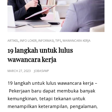
CAT
,
,
,
,
ARTIKEL
INFO LOKER
INFORMASI
TIPS
WAWANCARA KERJA
LINKS
19 langkah untuk lulus
wawancara kerja
POSTED
MARCH 27, 2023
JOBASVWP
ON
19 langkah untuk lulus wawancara kerja –
Pekerjaan baru dapat membuka banyak
kemungkinan, tetapi tekanan untuk
menampilkan keterampilan, pengalaman,