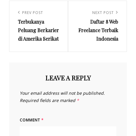
Post
navigation
Previous
PREV POST
Next
NEXT POST
Terbukanya
Daftar 8 Web
Post
Post
Peluang Berkarier
Freelance Terbaik
di Amerika Serikat
Indonesia
LEAVE A REPLY
Your email address will not be published.
Required fields are marked
*
COMMENT
*