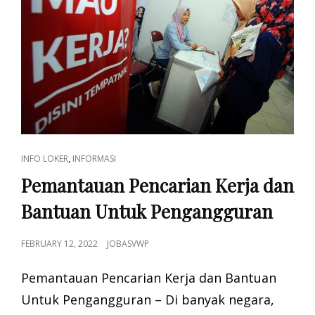
CAT
,
INFO LOKER
INFORMASI
LINKS
Pemantauan Pencarian Kerja dan
Bantuan Untuk Pengangguran
POSTED
FEBRUARY 12, 2022
JOBASVWP
ON
Pemantauan Pencarian Kerja dan Bantuan
Untuk Pengangguran – Di banyak negara,