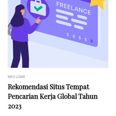
CAT
INFO LOKER
LINKS
Rekomendasi Situs Tempat
Pencarian Kerja Global Tahun
2023