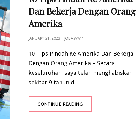
Dan Bekerja Dengan Orang
Amerika
POSTED
JANUARY 21, 2023
JOBASVWP
ON
10 Tips Pindah Ke Amerika Dan Bekerja
Dengan Orang Amerika – Secara
keseluruhan, saya telah menghabiskan
sekitar 9 tahun di
10
CONTINUE READING
TIPS
PINDAH
KE
AMERIKA
DAN