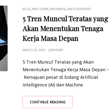
CAT
,
,
,
BLOG
INFO LOKER
INFORMASI
UNCATEGORIZED
LINKS
5 Tren Muncul Teratas yang
Akan Menentukan Tenaga
Kerja Masa Depan
POSTED
MARCH 20, 2023
JOBASVWP
ON
5 Tren Muncul Teratas yang Akan
Menentukan Tenaga Kerja Masa Depan –
Kemajuan pesat di bidang Artificial
Intelligence (AI) dan Machine
5
CONTINUE READING
TREN