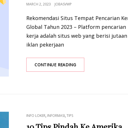
POSTED
MARCH 2, 2023
JOBASVWP
ON
Rekomendasi Situs Tempat Pencarian Ke
Global Tahun 2023 – Platform pencarian
kerja adalah situs web yang berisi jutaan
iklan pekerjaan
REKOMENDASI
CONTINUE READING
SITUS
TEMPAT
PENCARIAN
KERJA
GLOBAL
TAHUN
2023
CAT
,
,
INFO LOKER
INFORMASI
TIPS
LINKS
10 Tips Pindah Ke Amerika