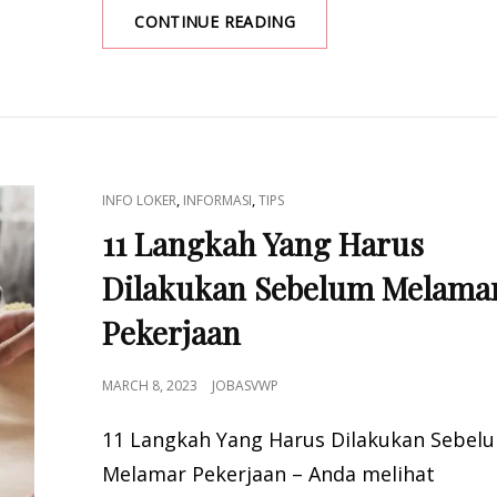
5
CONTINUE READING
SITUS
WEB
PENCARIAN
KERJA
TERBAIK
CAT
,
,
INFO LOKER
INFORMASI
TIPS
LINKS
11 Langkah Yang Harus
Dilakukan Sebelum Melama
Pekerjaan
POSTED
MARCH 8, 2023
JOBASVWP
ON
11 Langkah Yang Harus Dilakukan Sebel
Melamar Pekerjaan – Anda melihat