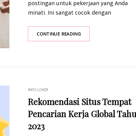
postingan untuk pekerjaan yang Anda
minati. Ini sangat cocok dengan
11
CONTINUE READING
LANGKAH
YANG
HARUS
DILAKUKAN
SEBELUM
MELAMAR
PEKERJAAN
CAT
INFO LOKER
LINKS
Rekomendasi Situs Tempat
Pencarian Kerja Global Tah
2023