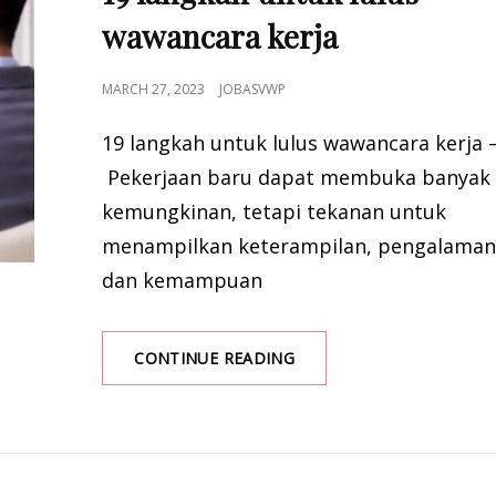
wawancara kerja
POSTED
MARCH 27, 2023
JOBASVWP
ON
19 langkah untuk lulus wawancara kerja 
Pekerjaan baru dapat membuka banyak
kemungkinan, tetapi tekanan untuk
menampilkan keterampilan, pengalaman
dan kemampuan
19
CONTINUE READING
LANGKAH
UNTUK
LULUS
WAWANCARA
KERJA