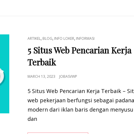
MUNCUL
TERATAS
YANG
AKAN
MENENTUKAN
TENAGA
CAT
,
,
,
ARTIKEL
BLOG
INFO LOKER
INFORMASI
KERJA
LINKS
MASA
5 Situs Web Pencarian Kerja
DEPAN
Terbaik
POSTED
MARCH 13, 2023
JOBASVWP
ON
5 Situs Web Pencarian Kerja Terbaik – Si
web pekerjaan berfungsi sebagai padan
modern dari iklan baris dengan menyus
dan