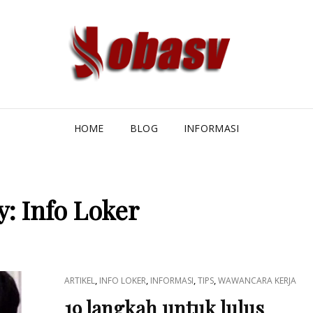
JOB
JOBASV 
DAN TEN
PEN
DAN
HOME
BLOG
INFORMASI
y:
Info Loker
CAT
,
,
,
,
ARTIKEL
INFO LOKER
INFORMASI
TIPS
WAWANCARA KERJA
LINKS
19 langkah untuk lulus