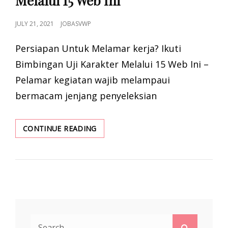
Melalui 15 Web Ini
POSTED
JULY 21, 2021
JOBASVWP
ON
Persiapan Untuk Melamar kerja? Ikuti
Bimbingan Uji Karakter Melalui 15 Web Ini –
Pelamar kegiatan wajib melampaui
bermacam jenjang penyeleksian
PERSIAPAN
CONTINUE READING
UNTUK
MELAMAR
KERJA?
IKUTI
BIMBINGAN
UJI
KARAKTER
MELALUI
Search
15
Search